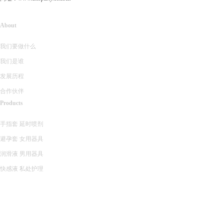
About
我们要做什么
我们是谁
发展历程
合作伙伴
Products
手指套
延时喷剂
避孕套
女用器具
润滑液
男用器具
快感液
私处护理