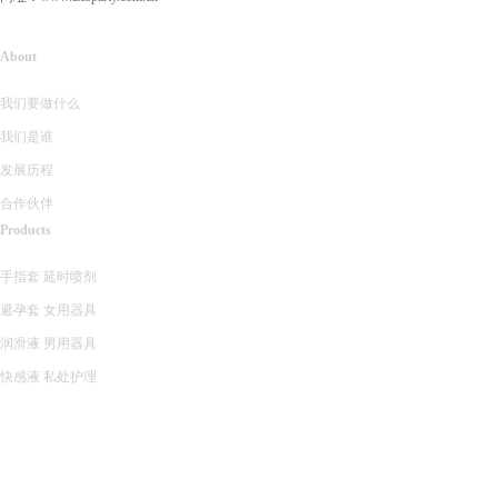
About
我们要做什么
我们是谁
发展历程
合作伙伴
Products
手指套
延时喷剂
避孕套
女用器具
润滑液
男用器具
快感液
私处护理