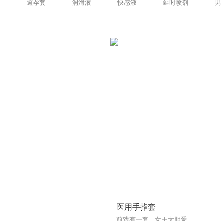
套
避孕套
润滑液
快感液
延时喷剂
男
医用手指套
前戏有一套，女王大胆爱